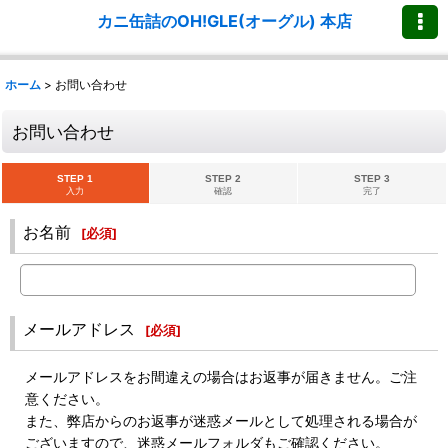
カニ缶詰のOH!GLE(オーグル) 本店
ホーム
>
お問い合わせ
お問い合わせ
STEP 1
STEP 2
STEP 3
入力
確認
完了
お名前
[
必須
]
メールアドレス
[
必須
]
メールアドレスをお間違えの場合はお返事が届きません。ご注
意ください。
また、弊店からのお返事が迷惑メールとして処理される場合が
ございますので、迷惑メールフォルダもご確認ください。