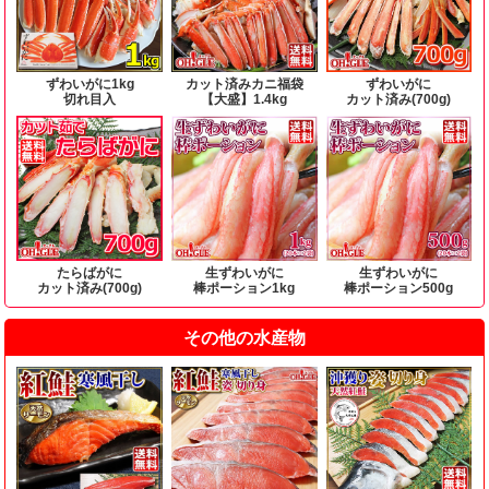
ずわいがに1kg
カット済みカニ福袋
ずわいがに
切れ目入
【大盛】1.4kg
カット済み(700g)
たらばがに
生ずわいがに
生ずわいがに
カット済み(700g)
棒ポーション1kg
棒ポーション500g
その他の水産物