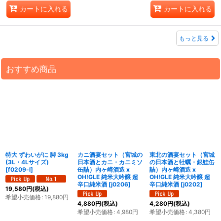
カートに入れる
カートに入れる
もっと見る
おすすめ商品
特大 ずわいがに 脚 3kg
カニ酒宴セット（宮城の
東北の酒宴セット（宮城
(3L・4Lサイズ)
日本酒とカニ・カニミソ
の日本酒と牡蠣・銀鮭缶
[
f0209-l
]
缶詰）内ヶ崎酒造 x
詰）内ヶ崎酒造 x
OH!GLE 純米大吟醸 超
OH!GLE 純米大吟醸 超
辛口純米酒
[
j0206
]
辛口純米酒
[
j0202
]
19,580
円
(税込)
希望小売価格
:
19,880
円
4,880
円
(税込)
4,280
円
(税込)
希望小売価格
:
4,980
円
希望小売価格
:
4,380
円