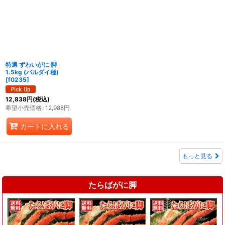
特選 ずわいがに 脚
1.5kg (バルダイ種)
[
f0235
]
12,838
円
(税込)
希望小売価格
:
12,988
円
カートに入れる
もっと見る
たらばがに脚