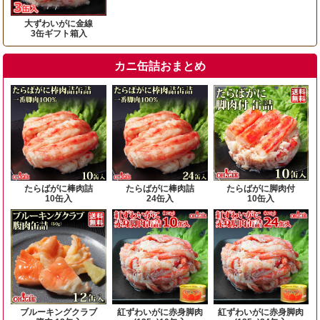
大ずわいがに金線
3缶ギフト箱入
カニ缶詰おまとめ
たらばがに棒肉詰
たらばがに棒肉詰
たらばがに脚肉付
10缶入
24缶入
10缶入
ブルーキングクラブ
紅ずわいがに赤身脚肉
紅ずわいがに赤身脚肉