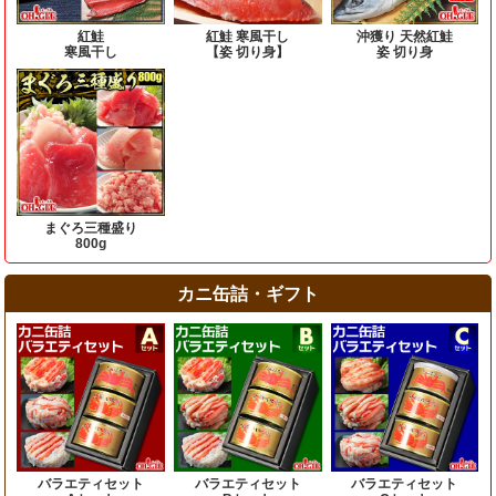
紅鮭
紅鮭 寒風干し
沖獲り 天然紅鮭
寒風干し
【姿 切り身】
姿 切り身
まぐろ三種盛り
800g
カニ缶詰・ギフト
バラエティセット
バラエティセット
バラエティセット