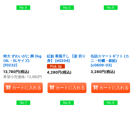
No.4
No.5
No.6
特大 ずわいがに 脚 2kg
紅鮭 寒風干し 【姿 切り
缶詰スマートギフト (カ
(4L・5Lサイズ)
身】
[
d0204
]
ニ・牡蠣・銀鮭)
[
f0232
]
[
c0609-03
]
13,780
円
(税込)
3,280
円
(税込)
4,280
円
(税込)
希望小売価格
:
13,980
円
カートに入れる
カートに入れる
カートに入れる
No.7
No.8
No.9