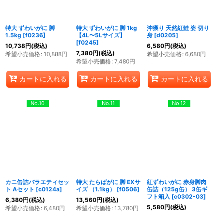
特大 ずわいがに 脚
特大 ずわいがに 脚 1kg
沖獲り 天然紅鮭 姿 切り
1.5kg
[
f0236
]
【4L〜5Lサイズ】
身
[
d0205
]
[
f0245
]
10,738
円
(税込)
6,580
円
(税込)
7,380
円
(税込)
希望小売価格
:
10,888
円
希望小売価格
:
6,680
円
希望小売価格
:
7,480
円
カートに入れる
カートに入れる
カートに入れる
No.10
No.11
No.12
カニ缶詰バラエティセッ
特大 たらばがに 脚 EXサ
紅ずわいがに 赤身脚肉
ト Aセット
[
c0124a
]
イズ （1.1kg）
[
f0506
]
缶詰（125g缶） 3缶ギ
フト箱入
[
c0302-03
]
6,380
円
(税込)
13,560
円
(税込)
5,580
円
(税込)
希望小売価格
:
6,480
円
希望小売価格
:
13,780
円