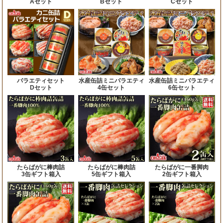
Aセット
Bセット
Cセット
バラエティセット
水産缶詰ミニバラエティ
水産缶詰ミニバラエティ
Dセット
4缶セット
6缶セット
たらばがに棒肉詰
たらばがに棒肉詰
たらばがに一番脚肉
3缶ギフト箱入
5缶ギフト箱入
2缶ギフト箱入