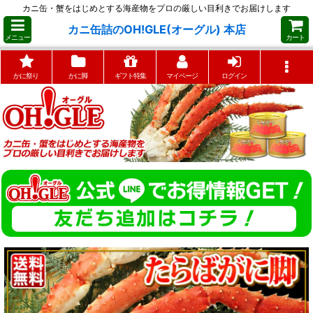
カニ缶・蟹をはじめとする海産物をプロの厳しい目利きでお届けします
カニ缶詰のOH!GLE(オーグル) 本店
メニュー
カート
かに祭り
かに脚
ギフト特集
マイページ
ログイン