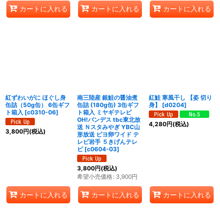
カートに入れる
カートに入れる
カートに入れる
紅ずわいがに ほぐし身
南三陸産 銀鮭の醤油煮
紅鮭 寒風干し 【姿 切り
缶詰（50g缶） 6缶ギフ
缶詰 (180g缶) 3缶ギフ
身】
[
d0204
]
ト箱入
[
c0310-06
]
ト箱入 ミヤギテレビ
OH!バンデス tbc東北放
4,280
円
(税込)
送 Ｎスタみやぎ YBC山
3,800
円
(税込)
形放送 ピヨ卵ワイド テ
レビ岩手 ５きげんテレ
ビ
[
c0604-03
]
3,800
円
(税込)
希望小売価格
:
3,900
円
カートに入れる
カートに入れる
カートに入れる