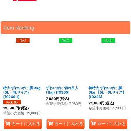
Item Ranking
No.1
No.2
No.3
特大 ずわいがに 脚 3kg
ずわいがに 切れ目入
特特大 ずわいがに 脚
(3L・4Lサイズ)
(1kg)
[
f0305
]
3kg 【5L・6Lサイズ】
[
f0209-l
]
[
f0243
]
7,880
円
(税込)
21,680
円
(税込)
希望小売価格
:
7,980
円
希望小売価格
:
21,980
円
19,580
円
(税込)
希望小売価格
:
19,880
円
カートに入れる
カートに入れる
カートに入れる