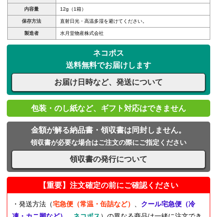
内容量
12g（1箱）
保存方法
直射日光・高温多湿を避けてください。
製造者
水月堂物産株式会社
ネコポス
送料無料でお届けします
お届け日時など、発送について
包装・のし紙など、ギフト対応はできません
金額が解る納品書・領収書は同封しません。
領収書が必要な場合はご注文の際にご指定ください
領収書の発行について
【重要】注文確定の前にご確認ください
・発送方法（
宅急便（常温・缶詰など）
、
クール宅急便（冷
凍・カニ脚など）
、
ネコポス
）の異なる商品は一緒に注文でき