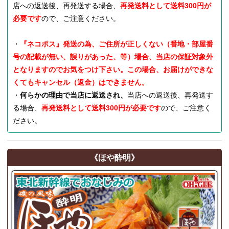
店への返送後、再発送する場合、
再発送料として送料300円が
必要です
ので、ご注意ください。
・
『ネコポス』発送の為、ご住所が正しくない（番地・部屋番
号の記載が無い、誤りがあった、等）場合、当店の保証対象外
となりますのでお気をつけ下さい。この場合、お届けができな
くてもキャンセル（返金）はできません。
・
何らかの理由で当店に返送され、
当店への返送後、再発送す
る場合、
再発送料として送料300円が必要です
ので、ご注意く
ださい。
《ほや酔明》