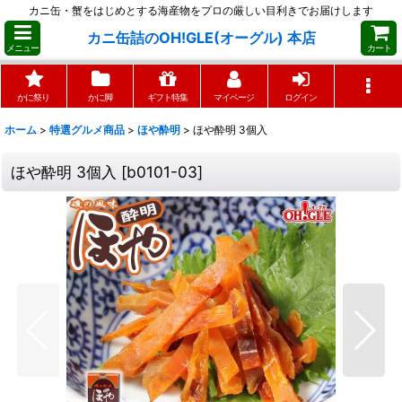
カニ缶・蟹をはじめとする海産物をプロの厳しい目利きでお届けします
カニ缶詰のOH!GLE(オーグル) 本店
メニュー
カート
かに祭り
かに脚
ギフト特集
マイページ
ログイン
ホーム
>
特選グルメ商品
>
ほや酔明
>
ほや酔明 3個入
ほや酔明 3個入
[
b0101-03
]