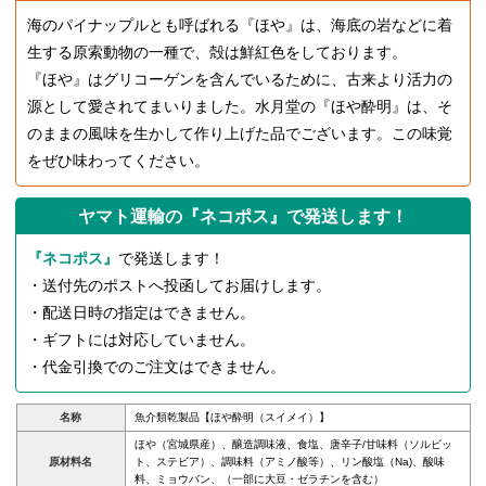
海のパイナップルとも呼ばれる『ほや』は、海底の岩などに着
生する原索動物の一種で、殻は鮮紅色をしております。
『ほや』はグリコーゲンを含んでいるために、古来より活力の
源として愛されてまいりました。水月堂の『ほや酔明』は、そ
のままの風味を生かして作り上げた品でございます。この味覚
をぜひ味わってください。
ヤマト運輸の『ネコポス』で発送します！
『ネコポス』
で発送します！
・送付先のポストへ投函してお届けします。
・配送日時の指定はできません。
・ギフトには対応していません。
・代金引換でのご注文はできません。
名称
魚介類乾製品【ほや酔明（スイメイ）】
ほや（宮城県産）、醸造調味液、食塩、唐辛子/甘味料（ソルビッ
原材料名
ト、ステビア）、調味料（アミノ酸等）、リン酸塩（Na)、酸味
料、ミョウバン、（一部に大豆・ゼラチンを含む）