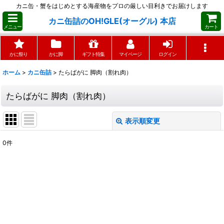
カニ缶・蟹をはじめとする海産物をプロの厳しい目利きでお届けします
カニ缶詰のOH!GLE(オーグル) 本店
メニュー
カート
かに祭り
かに脚
ギフト特集
マイページ
ログイン
ホーム
>
カニ缶詰
>
たらばがに 脚肉（割れ肉）
たらばがに 脚肉（割れ肉）
表示順変更
閉じる
0
件
表示数
:
並び順
:
絞り込む