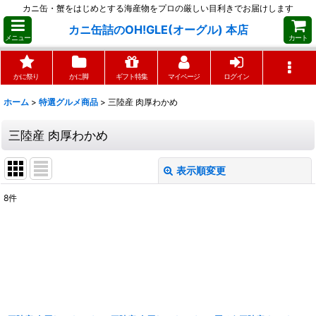
カニ缶・蟹をはじめとする海産物をプロの厳しい目利きでお届けします
カニ缶詰のOH!GLE(オーグル) 本店
メニュー
カート
かに祭り
かに脚
ギフト特集
マイページ
ログイン
ホーム
>
特選グルメ商品
>
三陸産 肉厚わかめ
三陸産 肉厚わかめ
表示順変更
閉じる
8
件
表示数
:
並び順
:
絞り込む