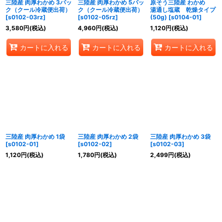
三陸産 肉厚わかめ 3パッ
三陸産 肉厚わかめ 5パッ
原そう三陸産 わかめ
ク（クール冷蔵便出荷）
ク（クール冷蔵便出荷）
湯通し塩蔵 乾燥タイプ
[
s0102-03rz
]
[
s0102-05rz
]
(50g)
[
s0104-01
]
3,580
円
(税込)
4,960
円
(税込)
1,120
円
(税込)
カートに入れる
カートに入れる
カートに入れる
三陸産 肉厚わかめ 1袋
三陸産 肉厚わかめ 2袋
三陸産 肉厚わかめ 3袋
[
s0102-01
]
[
s0102-02
]
[
s0102-03
]
1,120
円
(税込)
1,780
円
(税込)
2,499
円
(税込)