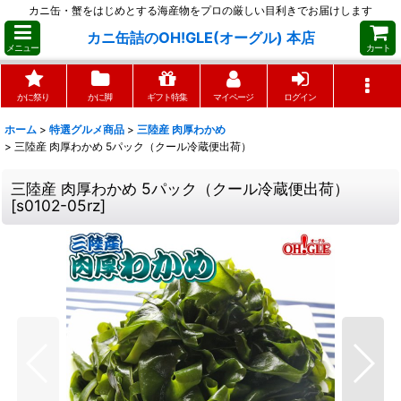
カニ缶・蟹をはじめとする海産物をプロの厳しい目利きでお届けします
カニ缶詰のOH!GLE(オーグル) 本店
メニュー
カート
かに祭り
かに脚
ギフト特集
マイページ
ログイン
ホーム
>
特選グルメ商品
>
三陸産 肉厚わかめ
>
三陸産 肉厚わかめ 5パック（クール冷蔵便出荷）
三陸産 肉厚わかめ 5パック（クール冷蔵便出荷）
[
s0102-05rz
]