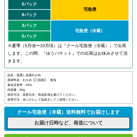
5パック
宅急便
8パック
3パック
宅急便（冷蔵）
5パック
※夏季（5月頃〜10月頃）は『クール宅急便（冷蔵）』で出荷
します。この間、『ゆうパケット』での出荷はお休みさせて頂
きます。
品名：湯通し塩蔵わかめ
原材料名：わかめ【三陸産】、食塩
食塩含有率：30%
内容量：90g
保存方法：直射日光・高温多湿を避けてください。
使用方法：水にひたして塩抜きしてご使用ください。
クール宅急便（冷蔵）送料無料でお届けします
お届け日時など、発送について