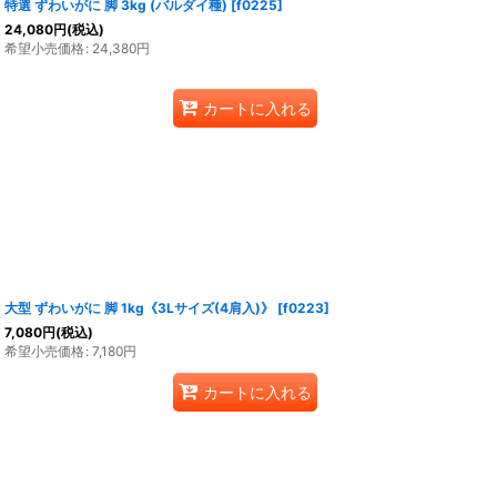
特選 ずわいがに 脚 3kg (バルダイ種)
[
f0225
]
24,080
円
(税込)
希望小売価格
:
24,380
円
カートに入れる
大型 ずわいがに 脚 1kg《3Lサイズ(4肩入)》
[
f0223
]
7,080
円
(税込)
希望小売価格
:
7,180
円
カートに入れる