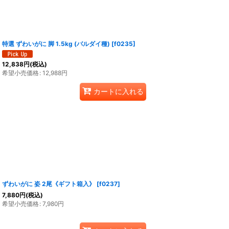
特選 ずわいがに 脚 1.5kg (バルダイ種)
[
f0235
]
12,838
円
(税込)
希望小売価格
:
12,988
円
カートに入れる
ずわいがに 姿 2尾《ギフト箱入》
[
f0237
]
7,880
円
(税込)
希望小売価格
:
7,980
円