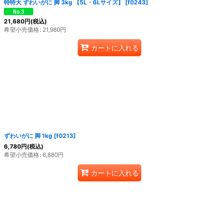
特特大 ずわいがに 脚 3kg 【5L・6Lサイズ】
[
f0243
]
21,680
円
(税込)
希望小売価格
:
21,980
円
カートに入れる
ずわいがに 脚 1kg
[
f0213
]
6,780
円
(税込)
希望小売価格
:
6,880
円
カートに入れる