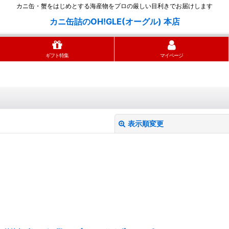
カニ缶・蟹をはじめとする海産物をプロの厳しい目利きでお届けします
カニ缶詰のOH!GLE(オーグル) 本店
ギフト特集
マイページ
表示順変更
絞り込む