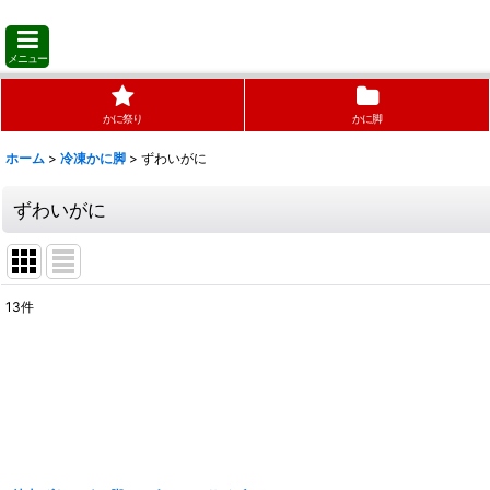
メニュー
かに祭り
かに脚
ホーム
>
冷凍かに脚
>
ずわいがに
ずわいがに
13
件
表示数
:
並び順
: