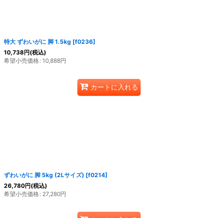
特大 ずわいがに 脚 1.5kg
[
f0236
]
10,738
円
(税込)
希望小売価格
:
10,888
円
カートに入れる
ずわいがに 脚 5kg (2Lサイズ)
[
f0214
]
26,780
円
(税込)
希望小売価格
:
27,280
円