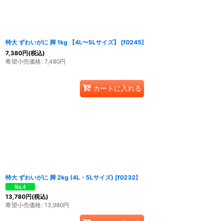
特大 ずわいがに 脚 1kg 【4L〜5Lサイズ】
[
f0245
]
7,380
円
(税込)
希望小売価格
:
7,480
円
カートに入れる
特大 ずわいがに 脚 2kg (4L・5Lサイズ)
[
f0232
]
13,780
円
(税込)
希望小売価格
:
13,980
円