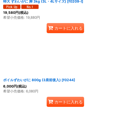
特大 ずわいがに 脚 3kg (3L・4Lサイズ)
[
f0209-l
]
19,580
円
(税込)
希望小売価格
:
19,880
円
カートに入れる
ボイルずわいがに 800g (3肩前後入)
[
f0244
]
6,000
円
(税込)
希望小売価格
:
6,080
円
カートに入れる