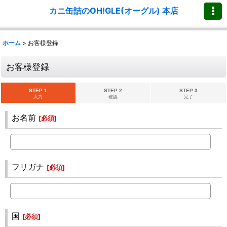
カニ缶詰のOH!GLE(オーグル) 本店
ホーム
>
お客様登録
お客様登録
STEP 1
STEP 2
STEP 3
入力
確認
完了
お名前
[
必須
]
フリガナ
[
必須
]
国
[
必須
]