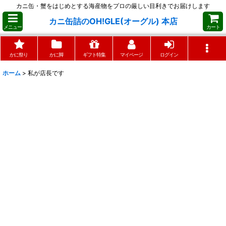
カニ缶・蟹をはじめとする海産物をプロの厳しい目利きでお届けします
カニ缶詰のOH!GLE(オーグル) 本店
メニュー
カート
かに祭り
かに脚
ギフト特集
マイページ
ログイン
ホーム
>
私が店長です