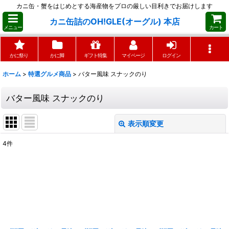
カニ缶・蟹をはじめとする海産物をプロの厳しい目利きでお届けします
カニ缶詰のOH!GLE(オーグル) 本店
メニュー
カート
かに祭り
かに脚
ギフト特集
マイページ
ログイン
ホーム
>
特選グルメ商品
>
バター風味 スナックのり
バター風味 スナックのり
表示順変更
閉じる
4
件
表示数
:
並び順
:
絞り込む