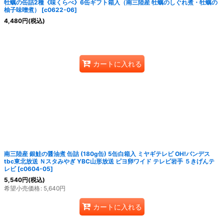
牡蠣の缶詰2種《味くらべ》6缶ギフト箱入（南三陸産 牡蠣のしぐれ煮・牡蠣の
柚子味噌煮）
[
c0622-06
]
4,480
円
(税込)
カートに入れる
南三陸産 銀鮭の醤油煮 缶詰 (180g缶) 5缶白箱入 ミヤギテレビ OH!バンデス
tbc東北放送 Ｎスタみやぎ YBC山形放送 ピヨ卵ワイド テレビ岩手 ５きげんテ
レビ
[
c0604-05
]
5,540
円
(税込)
希望小売価格
:
5,640
円
カートに入れる