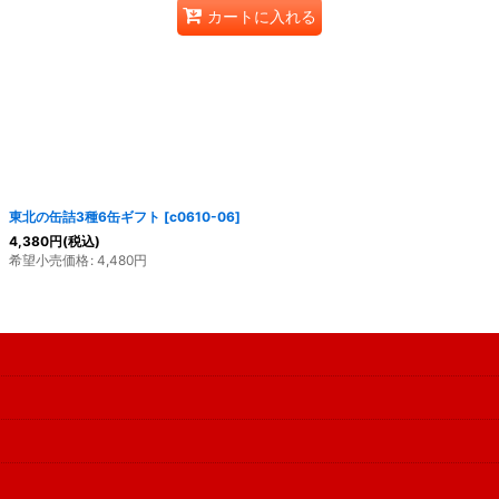
カートに入れる
東北の缶詰3種6缶ギフト
[
c0610-06
]
4,380
円
(税込)
希望小売価格
:
4,480
円