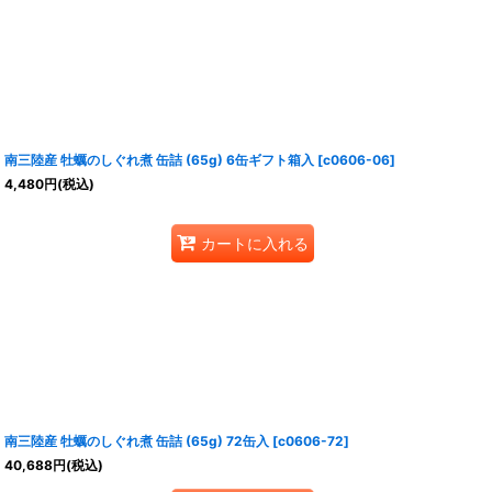
南三陸産 牡蠣のしぐれ煮 缶詰 (65g) 6缶ギフト箱入
[
c0606-06
]
4,480
円
(税込)
カートに入れる
南三陸産 牡蠣のしぐれ煮 缶詰 (65g) 72缶入
[
c0606-72
]
40,688
円
(税込)