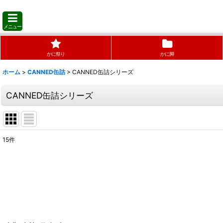
メニュー
かに祭り
かに脚
ホーム
>
CANNED缶詰
>
CANNED缶詰シリーズ
CANNED缶詰シリーズ
15
件
表示数
:
並び順
: