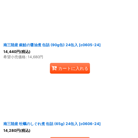
南三陸産 銀鮭の醤油煮 缶詰 (90g缶) 24缶入
[
c0605-24
]
14,440
円
(税込)
希望小売価格
:
14,680
円
カートに入れる
南三陸産 牡蠣のしぐれ煮 缶詰 (65g) 24缶入
[
c0606-24
]
14,280
円
(税込)