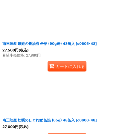
南三陸産 銀鮭の醤油煮 缶詰 (90g缶) 48缶入
[
c0605-48
]
27,500
円
(税込)
希望小売価格
:
27,980
円
カートに入れる
南三陸産 牡蠣のしぐれ煮 缶詰 (65g) 48缶入
[
c0606-48
]
27,600
円
(税込)