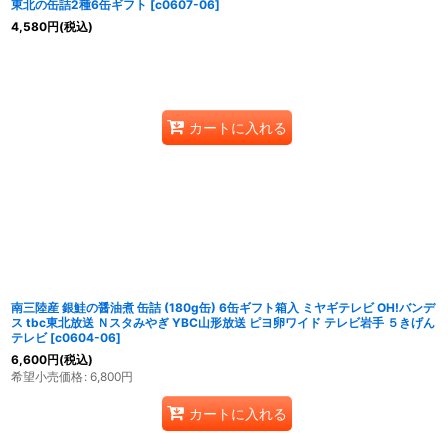
東北の缶詰2種6缶ギフト
[
c0607-06
]
4,580
円
(税込)
カートに入れる
南三陸産 銀鮭の醤油煮 缶詰 (180g缶) 6缶ギフト箱入 ミヤギテレビ OH!バンデ
ス tbc東北放送 Ｎスタみやぎ YBC山形放送 ピヨ卵ワイド テレビ岩手 ５きげん
テレビ
[
c0604-06
]
6,600
円
(税込)
希望小売価格
:
6,800
円
カートに入れる