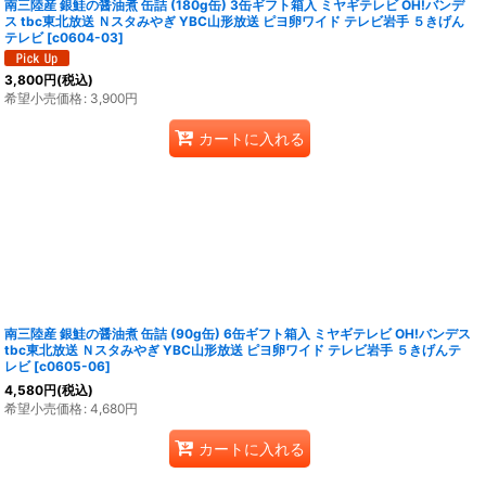
南三陸産 銀鮭の醤油煮 缶詰 (180g缶) 3缶ギフト箱入 ミヤギテレビ OH!バンデ
ス tbc東北放送 Ｎスタみやぎ YBC山形放送 ピヨ卵ワイド テレビ岩手 ５きげん
テレビ
[
c0604-03
]
3,800
円
(税込)
希望小売価格
:
3,900
円
カートに入れる
南三陸産 銀鮭の醤油煮 缶詰 (90g缶) 6缶ギフト箱入 ミヤギテレビ OH!バンデス
tbc東北放送 Ｎスタみやぎ YBC山形放送 ピヨ卵ワイド テレビ岩手 ５きげんテ
レビ
[
c0605-06
]
4,580
円
(税込)
希望小売価格
:
4,680
円
カートに入れる