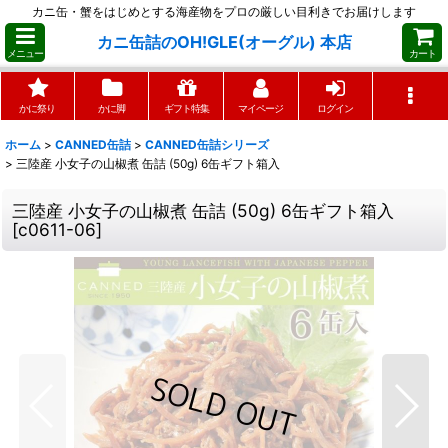
カニ缶・蟹をはじめとする海産物をプロの厳しい目利きでお届けします
カニ缶詰のOH!GLE(オーグル) 本店
メニュー
カート
かに祭り
かに脚
ギフト特集
マイページ
ログイン
ホーム
>
CANNED缶詰
>
CANNED缶詰シリーズ
>
三陸産 小女子の山椒煮 缶詰 (50g) 6缶ギフト箱入
三陸産 小女子の山椒煮 缶詰 (50g) 6缶ギフト箱入
[
c0611-06
]