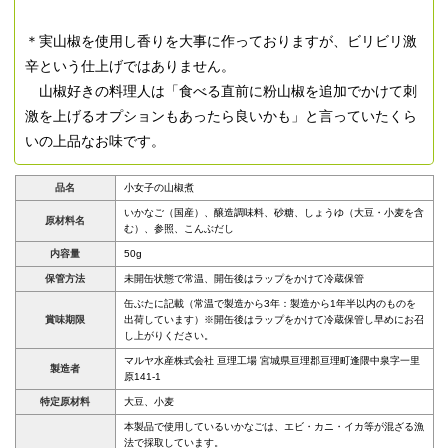
＊実山椒を使用し香りを大事に作っておりますが、ビリビリ激
辛という仕上げではありません。
山椒好きの料理人は「食べる直前に粉山椒を追加でかけて刺
激を上げるオプションもあったら良いかも」と言っていたくら
いの上品なお味です。
品名
小女子の山椒煮
いかなご（国産）、醸造調味料、砂糖、しょうゆ（大豆・小麦を含
原材料名
む）、参照、こんぶだし
内容量
50g
保管方法
未開缶状態で常温、開缶後はラップをかけて冷蔵保管
缶ぶたに記載（常温で製造から3年：製造から1年半以内のものを
賞味期限
出荷しています）※開缶後はラップをかけて冷蔵保管し早めにお召
し上がりください。
マルヤ水産株式会社 亘理工場 宮城県亘理郡亘理町逢隈中泉字一里
製造者
原141-1
特定原材料
大豆、小麦
本製品で使用しているいかなごは、エビ・カニ・イカ等が混ざる漁
法で採取しています。