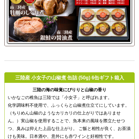
三陸産 小女子の山椒煮 缶詰 (50g) 6缶ギフト箱入
三陸の海の味覚にぴりりと山椒の香り
いかなごの稚魚は三陸では「小女子」と呼ばれます。
化学調味料不使用で、ふっくらと山椒煮仕立てにしています。
（ちりめん山椒のようなカリカリの仕上がりではありませ
ん。）実山椒を使用することで、魚本来の風味を際立たせつ
つ、臭みは抑えた上品な仕上がり。 ご飯と相性が良く、お茶漬
けも美味。日本酒や、意外にも赤ワインと好相性です。