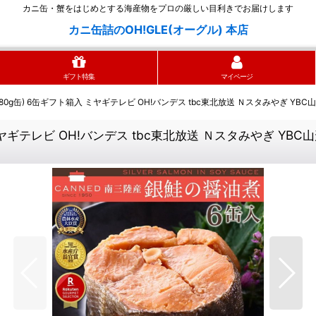
カニ缶・蟹をはじめとする海産物をプロの厳しい目利きでお届けします
カニ缶詰のOH!GLE(オーグル) 本店
ギフト特集
マイページ
180g缶) 6缶ギフト箱入 ミヤギテレビ OH!バンデス tbc東北放送 Ｎスタみやぎ Y
 ミヤギテレビ OH!バンデス tbc東北放送 Ｎスタみやぎ Y