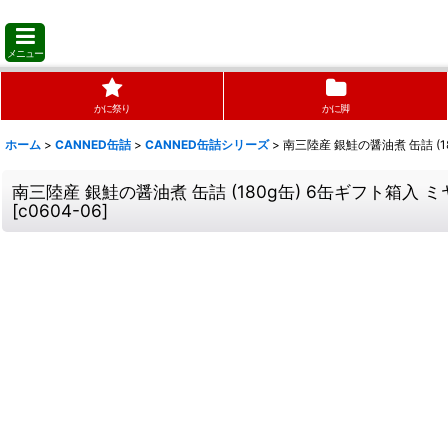
メニュー
かに祭り
かに脚
ホーム
>
CANNED缶詰
>
CANNED缶詰シリーズ
>
南三陸産 銀鮭の醤油煮 缶詰 (
南三陸産 銀鮭の醤油煮 缶詰 (180g缶) 6缶ギフト箱入
[
c0604-06
]