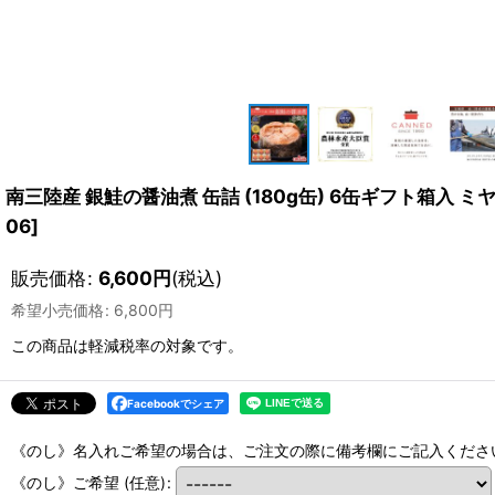
南三陸産 銀鮭の醤油煮 缶詰 (180g缶) 6缶ギフト箱入 
06
]
販売価格
:
6,600
円
(税込)
希望小売価格
:
6,800
円
この商品は軽減税率の対象です。
Facebookでシェア
《のし》名入れご希望の場合は、ご注文の際に備考欄にご記入くださ
《のし》ご希望
(任意)
: