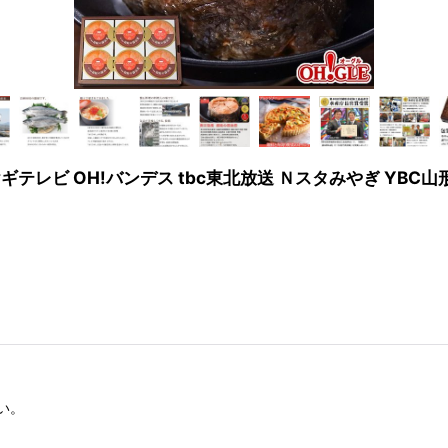
ミヤギテレビ OH!バンデス tbc東北放送 Ｎスタみやぎ YB
い。