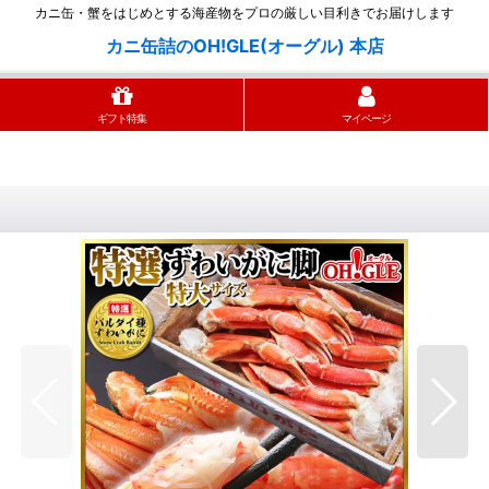
カニ缶・蟹をはじめとする海産物をプロの厳しい目利きでお届けします
カニ缶詰のOH!GLE(オーグル) 本店
ギフト特集
マイページ