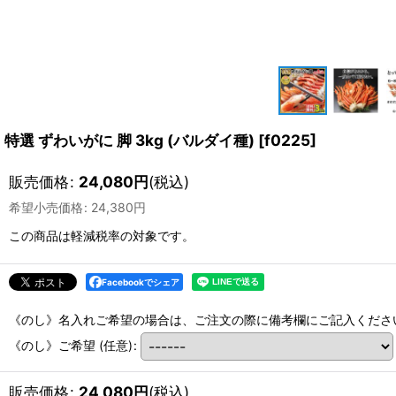
特選 ずわいがに 脚 3kg (バルダイ種)
[
f0225
]
販売価格
:
24,080
円
(税込)
希望小売価格
:
24,380
円
この商品は軽減税率の対象です。
Facebookでシェア
《のし》名入れご希望の場合は、ご注文の際に備考欄にご記入くださ
《のし》ご希望
(任意)
:
販売価格
:
24,080
円
(税込)