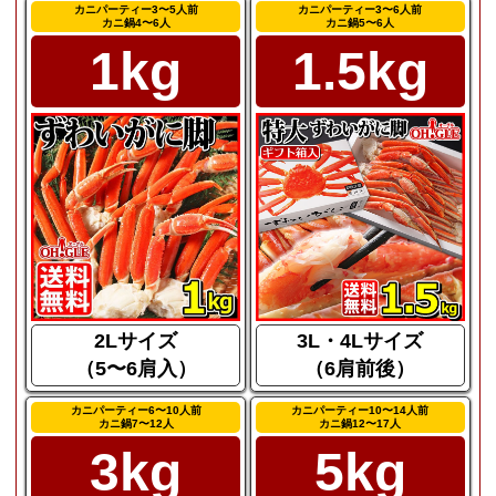
カニパーティー3〜5人前
カニパーティー3〜6人前
カニ鍋4〜6人
カニ鍋5〜6人
1kg
1.5kg
2Lサイズ
3L・4Lサイズ
（5〜6肩入）
（6肩前後）
カニパーティー6〜10人前
カニパーティー10〜14人前
カニ鍋7〜12人
カニ鍋12〜17人
3kg
5kg