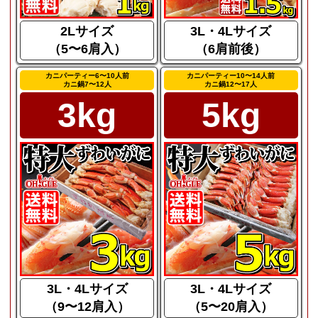
2Lサイズ
3L・4Lサイズ
（5〜6肩入）
（6肩前後）
カニパーティー6〜10人前
カニパーティー10〜14人前
カニ鍋7〜12人
カニ鍋12〜17人
3kg
5kg
3L・4Lサイズ
3L・4Lサイズ
（9〜12肩入）
（5〜20肩入）