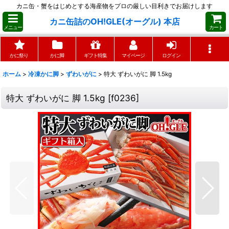
カニ缶・蟹をはじめとする海産物をプロの厳しい目利きでお届けします
カニ缶詰のOH!GLE(オーグル) 本店
メニュー
カート
かに祭り
かに脚
ギフト特集
マイページ
ログイン
ホーム
>
冷凍かに脚
>
ずわいがに
>
特大 ずわいがに 脚 1.5kg
特大 ずわいがに 脚 1.5kg
[
f0236
]