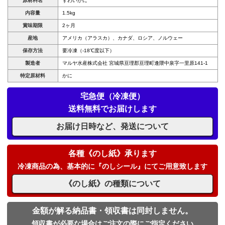
原材料名
ずわいがに
内容量
1.5kg
賞味期限
2ヶ月
産地
アメリカ（アラスカ）、カナダ、ロシア、ノルウェー
保存方法
要冷凍（-18℃度以下）
製造者
マルヤ水産株式会社 宮城県亘理郡亘理町逢隈中泉字一里原141-1
特定原材料
かに
宅急便（冷凍便）
送料無料でお届けします
お届け日時など、発送について
各種《のし紙》承ります
冷凍商品の為、基本的に『のしシール』にてご用意致します
《のし紙》の種類について
金額が解る納品書・領収書は同封しません。
領収書が必要な場合はご注文の際にご指定ください