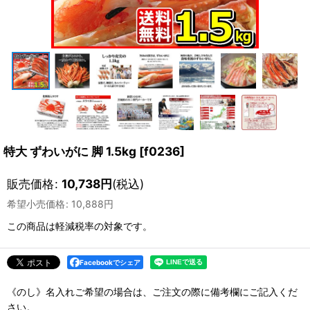
特大 ずわいがに 脚 1.5kg
[
f0236
]
販売価格
:
10,738
円
(税込)
希望小売価格
:
10,888
円
この商品は軽減税率の対象です。
Facebookでシェア
《のし》名入れご希望の場合は、ご注文の際に備考欄にご記入くだ
さい。