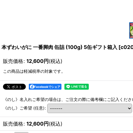
本ずわいがに 一番脚肉 缶詰 (100g) 5缶ギフト箱入
[
c02
販売価格
:
12,600
円
(税込)
この商品は軽減税率の対象です。
Facebookでシェア
《のし》名入れご希望の場合は、ご注文の際に備考欄にご記入くださ
《のし》ご希望
(任意)
:
販売価格
:
12,600
円
(税込)