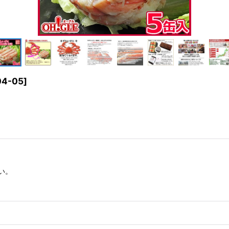
04-05
]
い。