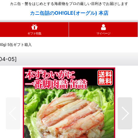
カニ缶・蟹をはじめとする海産物をプロの厳しい目利きでお届けします
カニ缶詰のOH!GLE(オーグル) 本店
ギフト特集
マイページ
00g) 5缶ギフト箱入
04-05
]