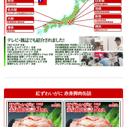
紅ずわいがに 赤身脚肉缶詰