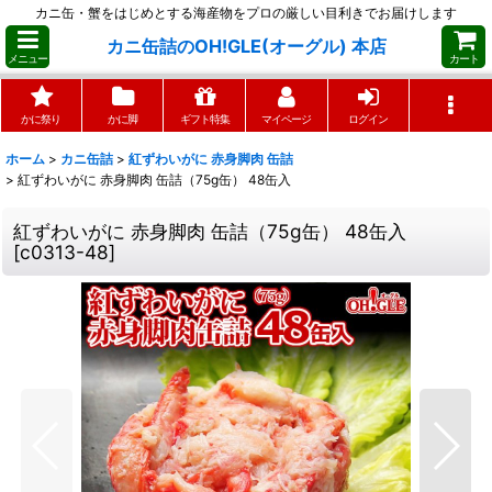
カニ缶・蟹をはじめとする海産物をプロの厳しい目利きでお届けします
カニ缶詰のOH!GLE(オーグル) 本店
メニュー
カート
かに祭り
かに脚
ギフト特集
マイページ
ログイン
ホーム
>
カニ缶詰
>
紅ずわいがに 赤身脚肉 缶詰
>
紅ずわいがに 赤身脚肉 缶詰（75g缶） 48缶入
紅ずわいがに 赤身脚肉 缶詰（75g缶） 48缶入
[
c0313-48
]