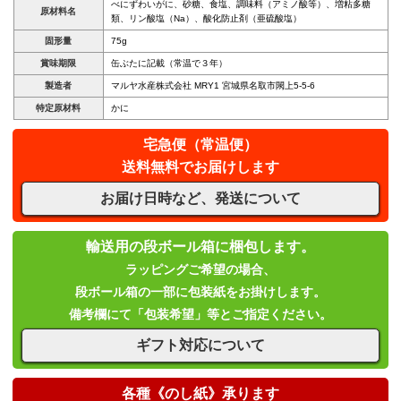
べにずわいがに、砂糖、食塩、調味料（アミノ酸等）、増粘多糖
原材料名
類、リン酸塩（Na）、酸化防止剤（亜硫酸塩）
固形量
75g
賞味期限
缶ぶたに記載（常温で３年）
製造者
マルヤ水産株式会社 MRY1 宮城県名取市閖上5-5-6
特定原材料
かに
宅急便（常温便）
送料無料でお届けします
お届け日時など、発送について
輸送用の段ボール箱に梱包します。
ラッピングご希望の場合、
段ボール箱の一部に包装紙をお掛けします。
備考欄にて「包装希望」等とご指定ください。
ギフト対応について
各種《のし紙》承ります