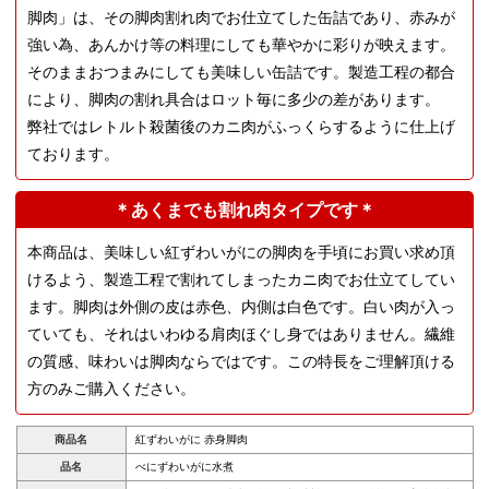
脚肉」は、その脚肉割れ肉でお仕立てした缶詰であり、赤みが
強い為、あんかけ等の料理にしても華やかに彩りが映えます。
そのままおつまみにしても美味しい缶詰です。製造工程の都合
により、脚肉の割れ具合はロット毎に多少の差があります。
弊社ではレトルト殺菌後のカニ肉がふっくらするように仕上げ
ております。
＊あくまでも割れ肉タイプです＊
本商品は、美味しい紅ずわいがにの脚肉を手頃にお買い求め頂
けるよう、製造工程で割れてしまったカニ肉でお仕立てしてい
ます。脚肉は外側の皮は赤色、内側は白色です。白い肉が入っ
ていても、それはいわゆる肩肉ほぐし身ではありません。繊維
の質感、味わいは脚肉ならではです。この特長をご理解頂ける
方のみご購入ください。
商品名
紅ずわいがに 赤身脚肉
品名
べにずわいがに水煮