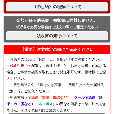
《のし紙》の種類について
金額が解る納品書・領収書は同封しません。
領収書が必要な場合はご注文の際にご指定ください
領収書の発行について
【重要】注文確定の前にご確認ください
・お急ぎの場合は『お届け日』を指定せずご注文ください。
・
代金引換
での配送は「送り主様」と「お届け先様」が異なる
場合、ご事情の確認が取れるまで発送不可です。備考欄にご記
入ください。
（「代引発送OK」「届け先は実家」「代理注文のため届け先
は別」等、ご記入ください）
・発送方法（
宅急便（常温・缶詰など）
、
クール宅急便（冷
凍・カニ脚など）
、
ネコポス
）の異なる商品は一緒に注文でき
ません。それぞれ個別にご注文ください。