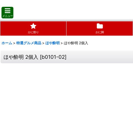
メニュー
かに祭り
かに脚
ホーム
>
特選グルメ商品
>
ほや酔明
>
ほや酔明 2個入
ほや酔明 2個入
[
b0101-02
]