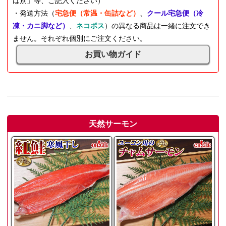
は別」等、ご記入ください）
・発送方法（
宅急便（常温・缶詰など）
、
クール宅急便（冷
凍・カニ脚など）
、
ネコポス
）の異なる商品は一緒に注文でき
ません。それぞれ個別にご注文ください。
お買い物ガイド
天然サーモン