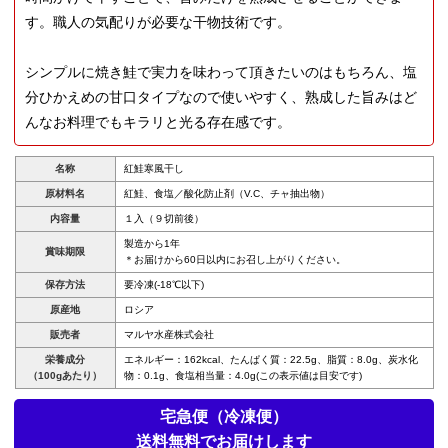
す。職人の気配りが必要な干物技術です。
シンプルに焼き鮭で実力を味わって頂きたいのはもちろん、塩
分ひかえめの甘口タイプなので使いやすく、熟成した旨みはど
んなお料理でもキラリと光る存在感です。
名称
紅鮭寒風干し
原材料名
紅鮭、食塩／酸化防止剤（V.C、チャ抽出物）
内容量
１入（９切前後）
製造から1年
賞味期限
＊お届けから60日以内にお召し上がりください。
保存方法
要冷凍(-18℃以下)
原産地
ロシア
販売者
マルヤ水産株式会社
栄養成分
エネルギー：162kcal、たんぱく質：22.5g、脂質：8.0g、炭水化
（100gあたり）
物：0.1g、食塩相当量：4.0g(この表示値は目安です)
宅急便（冷凍便）
送料無料でお届けします