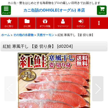
カニ缶・蟹をはじめとする海産物をプロの厳しい目利きでお届けします
カニ缶詰のOH!GLE(オーグル) 本店
メニュー
カート
かに祭り
かに脚
ギフト特集
マイページ
ログイン
ホーム
>
その他の水産物
>
天然サーモン
>
紅鮭 寒風干し 【姿 切り身】
紅鮭 寒風干し 【姿 切り身】
[
d0204
]