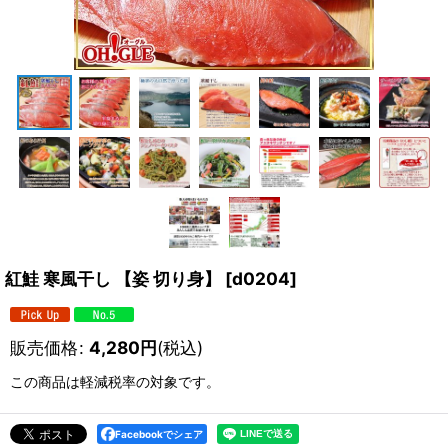
紅鮭 寒風干し 【姿 切り身】
[
d0204
]
販売価格
:
4,280
円
(税込)
この商品は軽減税率の対象です。
Facebookでシェア