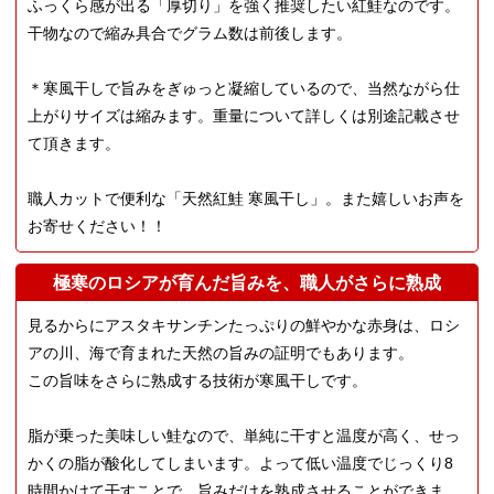
ふっくら感が出る「厚切り」を強く推奨したい紅鮭なのです。
干物なので縮み具合でグラム数は前後します。
＊寒風干しで旨みをぎゅっと凝縮しているので、当然ながら仕
上がりサイズは縮みます。重量について詳しくは別途記載させ
て頂きます。
職人カットで便利な「天然紅鮭 寒風干し」。また嬉しいお声を
お寄せください！！
極寒のロシアが育んだ旨みを、職人がさらに熟成
見るからにアスタキサンチンたっぷりの鮮やかな赤身は、ロシ
アの川、海で育まれた天然の旨みの証明でもあります。
この旨味をさらに熟成する技術が寒風干しです。
脂が乗った美味しい鮭なので、単純に干すと温度が高く、せっ
かくの脂が酸化してしまいます。よって低い温度でじっくり8
時間かけて干すことで、旨みだけを熟成させることができま