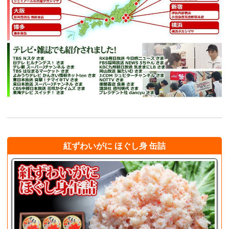
紅ずわいがに ほぐし身 缶詰