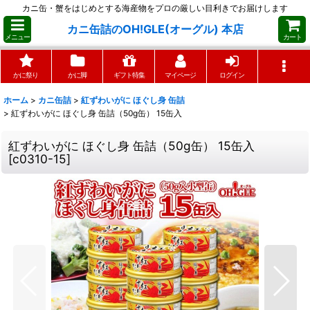
カニ缶・蟹をはじめとする海産物をプロの厳しい目利きでお届けします
カニ缶詰のOH!GLE(オーグル) 本店
メニュー
カート
かに祭り
かに脚
ギフト特集
マイページ
ログイン
ホーム
>
カニ缶詰
>
紅ずわいがに ほぐし身 缶詰
>
紅ずわいがに ほぐし身 缶詰（50g缶） 15缶入
紅ずわいがに ほぐし身 缶詰（50g缶） 15缶入
[
c0310-15
]