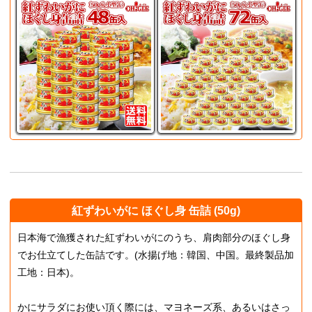
紅ずわいがに ほぐし身 缶詰 (50g)
日本海で漁獲された紅ずわいがにのうち、肩肉部分のほぐし身
でお仕立てした缶詰です。(水揚げ地：韓国、中国。最終製品加
工地：日本)。
かにサラダにお使い頂く際には、マヨネーズ系、あるいはさっ