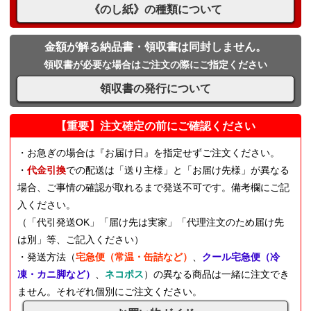
《のし紙》の種類について
金額が解る納品書・領収書は同封しません。
領収書が必要な場合はご注文の際にご指定ください
領収書の発行について
【重要】注文確定の前にご確認ください
・お急ぎの場合は『お届け日』を指定せずご注文ください。
・
代金引換
での配送は「送り主様」と「お届け先様」が異なる
場合、ご事情の確認が取れるまで発送不可です。備考欄にご記
入ください。
（「代引発送OK」「届け先は実家」「代理注文のため届け先
は別」等、ご記入ください）
・発送方法（
宅急便（常温・缶詰など）
、
クール宅急便（冷
凍・カニ脚など）
、
ネコポス
）の異なる商品は一緒に注文でき
ません。それぞれ個別にご注文ください。