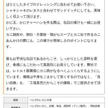
ぱりとしたタイプのドレッシングに合わせてお使い下さい。
シャキシャキのレタスと合わせてサンドイッチにしても、美味
しく召上って頂けます。
かに玉、かにチャーハンを作る際は、缶詰の液汁も一緒にお使
い下さい。
カニ雑炊や、卵白・片栗粉・鶏がらスープとカニ缶で作るカニ
あんかけの際にも、この液汁が美味しさのポイントになりま
す。
最もお手頃な缶詰であるからこそ、しっかりとした原料を選
び、食感にもこだわって真面目にお造りしています。弊社で
は、レトルト殺菌後にカニ肉がなるべくふっくらするようにし
ています。価格は中身をごまかして安くするのではなく、「良
い品物」を、「工場直売だからこその価格」でご提供させて頂
きます。
品名
べにずわいがに水煮
べにずわいがに、砂糖、食塩、調味料（アミノ酸等）、増粘多糖
原材料名