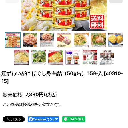
紅ずわいがに ほぐし身 缶詰（50g缶） 15缶入
[
c0310-
15
]
販売価格
:
7,380
円
(税込)
この商品は軽減税率の対象です。
Facebookでシェア