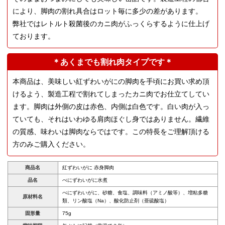
により、脚肉の割れ具合はロット毎に多少の差があります。
弊社ではレトルト殺菌後のカニ肉がふっくらするように仕上げ
ております。
＊あくまでも割れ肉タイプです＊
本商品は、美味しい紅ずわいがにの脚肉を手頃にお買い求め頂
けるよう、製造工程で割れてしまったカニ肉でお仕立てしてい
ます。脚肉は外側の皮は赤色、内側は白色です。白い肉が入っ
ていても、それはいわゆる肩肉ほぐし身ではありません。繊維
の質感、味わいは脚肉ならではです。この特長をご理解頂ける
方のみご購入ください。
商品名
紅ずわいがに 赤身脚肉
品名
べにずわいがに水煮
べにずわいがに、砂糖、食塩、調味料（アミノ酸等）、増粘多糖
原材料名
類、リン酸塩（Na）、酸化防止剤（亜硫酸塩）
固形量
75g