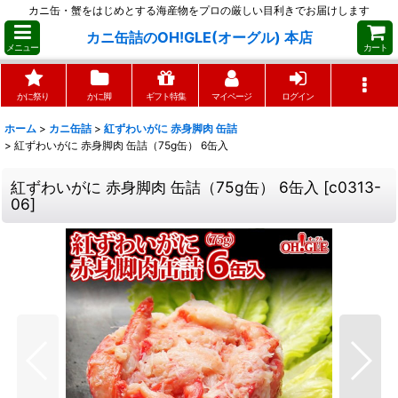
カニ缶・蟹をはじめとする海産物をプロの厳しい目利きでお届けします
カニ缶詰のOH!GLE(オーグル) 本店
メニュー
カート
かに祭り
かに脚
ギフト特集
マイページ
ログイン
ホーム
>
カニ缶詰
>
紅ずわいがに 赤身脚肉 缶詰
>
紅ずわいがに 赤身脚肉 缶詰（75g缶） 6缶入
紅ずわいがに 赤身脚肉 缶詰（75g缶） 6缶入
[
c0313-
06
]