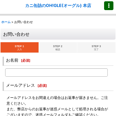
カニ缶詰のOH!GLE(オーグル) 本店
ホーム
>
お問い合わせ
お問い合わせ
STEP 1
STEP 2
STEP 3
入力
確認
完了
お名前
[
必須
]
メールアドレス
[
必須
]
メールアドレスをお間違えの場合はお返事が届きません。ご注
意ください。
また、弊店からのお返事が迷惑メールとして処理される場合が
ございますので、迷惑メールフォルダもご確認ください。