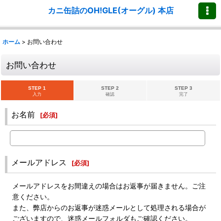
カニ缶詰のOH!GLE(オーグル) 本店
ホーム
>
お問い合わせ
お問い合わせ
STEP 1
STEP 2
STEP 3
入力
確認
完了
お名前
[
必須
]
メールアドレス
[
必須
]
メールアドレスをお間違えの場合はお返事が届きません。ご注
意ください。
また、弊店からのお返事が迷惑メールとして処理される場合が
ございますので、迷惑メールフォルダもご確認ください。