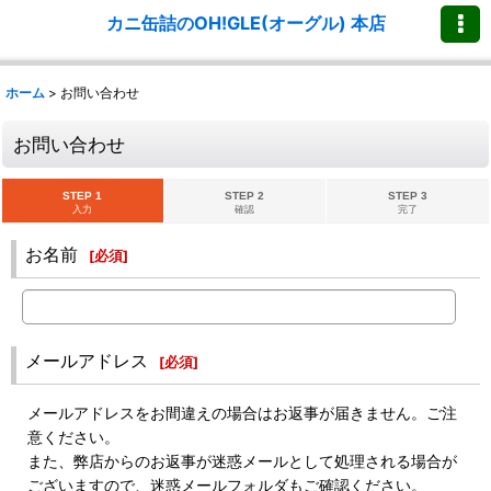
カニ缶詰のOH!GLE(オーグル) 本店
ホーム
>
お問い合わせ
お問い合わせ
STEP 1
STEP 2
STEP 3
入力
確認
完了
お名前
[
必須
]
メールアドレス
[
必須
]
メールアドレスをお間違えの場合はお返事が届きません。ご注
意ください。
また、弊店からのお返事が迷惑メールとして処理される場合が
ございますので、迷惑メールフォルダもご確認ください。