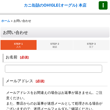
カニ缶詰のOH!GLE(オーグル) 本店
ホーム
>
お問い合わせ
お問い合わせ
STEP 1
STEP 2
STEP 3
入力
確認
完了
お名前
[
必須
]
メールアドレス
[
必須
]
メールアドレスをお間違えの場合はお返事が届きません。ご注
意ください。
また、弊店からのお返事が迷惑メールとして処理される場合が
ございますので、迷惑メールフォルダもご確認ください。