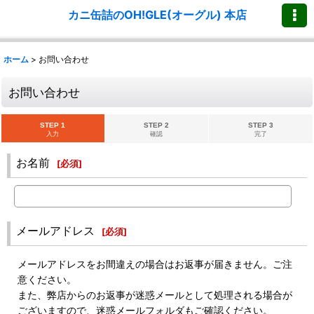
カニ缶詰のOH!GLE(オーグル) 本店
ホーム
>
お問い合わせ
お問い合わせ
STEP 1
STEP 2
STEP 3
入力
確認
完了
お名前
[
必須
]
メールアドレス
[
必須
]
メールアドレスをお間違えの場合はお返事が届きません。ご注
意ください。
また、弊店からのお返事が迷惑メールとして処理される場合が
ございますので、迷惑メールフォルダもご確認ください。