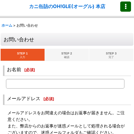
カニ缶詰のOH!GLE(オーグル) 本店
ホーム
>
お問い合わせ
お問い合わせ
STEP 1
STEP 2
STEP 3
入力
確認
完了
お名前
[
必須
]
メールアドレス
[
必須
]
メールアドレスをお間違えの場合はお返事が届きません。ご注
意ください。
また、弊店からのお返事が迷惑メールとして処理される場合が
ございますので、迷惑メールフォルダもご確認ください。