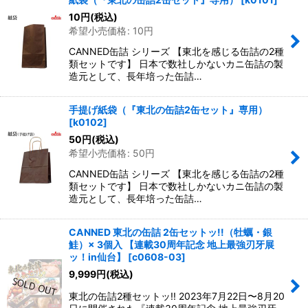
10
円
(税込)
希望小売価格
:
10
円
CANNED缶詰 シリーズ 【東北を感じる缶詰の2種
類セットです】 日本で数社しかないカニ缶詰の製
造元として、長年培った缶詰…
手提げ紙袋（『東北の缶詰2缶セット』専用）
[
k0102
]
50
円
(税込)
希望小売価格
:
50
円
CANNED缶詰 シリーズ 【東北を感じる缶詰の2種
類セットです】 日本で数社しかないカニ缶詰の製
造元として、長年培った缶詰…
CANNED 東北の缶詰 2缶セットッ!!（牡蠣・銀
鮭）× 3個入 【連載30周年記念 地上最強刃牙展
ッ！in仙台】
[
c0608-03
]
9,999
円
(税込)
東北の缶詰2種セットッ!! 2023年7月22日〜8月20