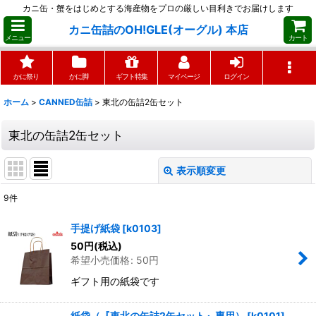
カニ缶・蟹をはじめとする海産物をプロの厳しい目利きでお届けします
カニ缶詰のOH!GLE(オーグル) 本店
メニュー
カート
かに祭り
かに脚
ギフト特集
マイページ
ログイン
ホーム
>
CANNED缶詰
>
東北の缶詰2缶セット
東北の缶詰2缶セット
表示順変更
閉じる
9
件
表示数
:
手提げ紙袋
[
k0103
]
50
円
(税込)
並び順
:
希望小売価格
:
50
円
ギフト用の紙袋です
絞り込む
紙袋（『東北の缶詰2缶セット』専用）
[
k0101
]