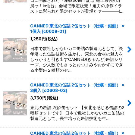
日に開催された『連載30周年記念 地上最強刃牙
展ッ！in仙台』会場で限定販売！迫力の原作イラ
ストに彩られた限定セットが登場だァ――――!…
CANNED 東北の缶詰 2缶セット（牡蠣・銀鮭） ×
1個入
[
c0608-01
]
1,250
円
(税込)
日本で数社しかないカニ缶詰の製造元として、長
年培った缶詰技術を生かし、東北の食材の魅力を
しっかりと引き出すCANNED(きゃんど)缶詰シリ
ーズ。少人数でもさっとおつまみやおかずにでき
る小型缶２種類のセ…
CANNED 東北の缶詰 2缶セット（牡蠣・銀鮭） ×
3個入
[
c0608-03
]
3,750
円
(税込)
東北の缶詰 2種2缶セット 【東北を感じる缶詰の2
種類セットです】 日本で数社しかないカニ缶詰の
製造元として、長年培った缶詰技術を生…
CANNED 東北の缶詰 2缶セット（牡蠣・銀鮭） ×