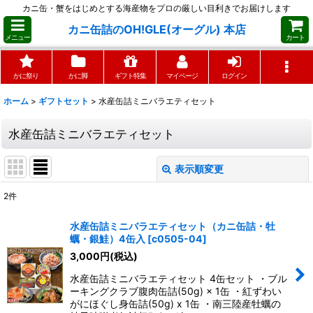
カニ缶・蟹をはじめとする海産物をプロの厳しい目利きでお届けします
カニ缶詰のOH!GLE(オーグル) 本店
メニュー
カート
かに祭り
かに脚
ギフト特集
マイページ
ログイン
ホーム
>
ギフトセット
>
水産缶詰ミニバラエティセット
水産缶詰ミニバラエティセット
表示順変更
閉じる
2
件
表示数
:
水産缶詰ミニバラエティセット（カニ缶詰・牡
蠣・銀鮭）4缶入
[
c0505-04
]
並び順
:
3,000
円
(税込)
水産缶詰ミニバラエティセット 4缶セット ・ブル
絞り込む
ーキングクラブ腹肉缶詰(50g) × 1缶 ・紅ずわい
がにほぐし身缶詰(50g) x 1缶 ・南三陸産牡蠣の