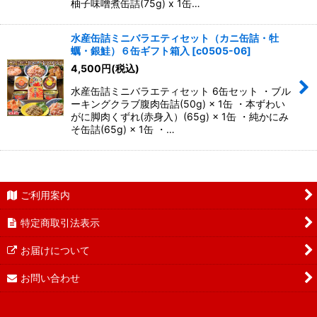
柚子味噌煮缶詰(75g) x 1缶…
水産缶詰ミニバラエティセット（カニ缶詰・牡
蠣・銀鮭）６缶ギフト箱入
[
c0505-06
]
4,500
円
(税込)
水産缶詰ミニバラエティセット 6缶セット ・ブル
ーキングクラブ腹肉缶詰(50g) × 1缶 ・本ずわい
がに脚肉くずれ(赤身入）(65g) × 1缶 ・純かにみ
そ缶詰(65g) × 1缶 ・…
ご利用案内
特定商取引法表示
お届けについて
お問い合わせ