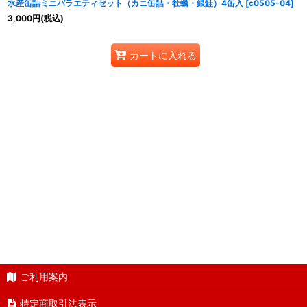
水産缶詰ミニバラエティセット（カニ缶詰・牡蠣・銀鮭）4缶入
[
c0505-04
]
3,000
円
(税込)
カートに入れる
ご利用案内
特定商取引法表示