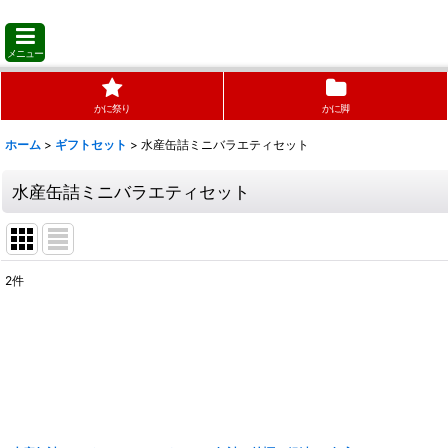
メニュー
かに祭り
かに脚
ホーム
>
ギフトセット
>
水産缶詰ミニバラエティセット
水産缶詰ミニバラエティセット
2
件
表示数
:
並び順
: