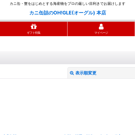
カニ缶・蟹をはじめとする海産物をプロの厳しい目利きでお届けします
カニ缶詰のOH!GLE(オーグル) 本店
ギフト特集
マイページ
表示順変更
絞り込む