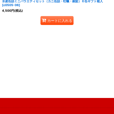
水産缶詰ミニバラエティセット（カニ缶詰・牡蠣・銀鮭）６缶ギフト箱入
[
c0505-06
]
4,500
円
(税込)
カートに入れる