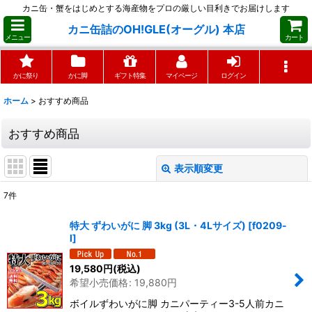
カニ缶・蟹をはじめとする海産物をプロの厳しい目利きでお届けします
カニ缶詰のOH!GLE(オーグル) 本店
メニュー
カート
かに祭り
かに脚
ギフト特集
マイページ
ログイン
ホーム
>
おすすめ商品
おすすめ商品
表示順変更
閉じる
7
件
表示数
:
特大 ずわいがに 脚 3kg (3L・4Lサイズ)
[
f0209-
l
]
並び順
:
19,580
円
(税込)
希望小売価格
:
19,880
円
絞り込む
ボイルずわいがに脚 カニパーティー3-5人前カニ