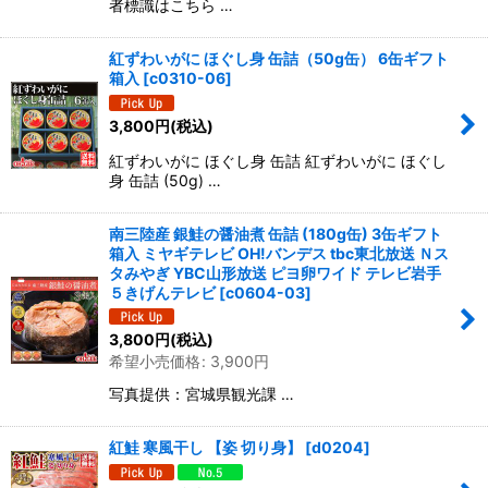
者標識はこちら …
紅ずわいがに ほぐし身 缶詰（50g缶） 6缶ギフト
箱入
[
c0310-06
]
3,800
円
(税込)
紅ずわいがに ほぐし身 缶詰 紅ずわいがに ほぐし
身 缶詰 (50g) …
南三陸産 銀鮭の醤油煮 缶詰 (180g缶) 3缶ギフト
箱入 ミヤギテレビ OH!バンデス tbc東北放送 Ｎス
タみやぎ YBC山形放送 ピヨ卵ワイド テレビ岩手
５きげんテレビ
[
c0604-03
]
3,800
円
(税込)
希望小売価格
:
3,900
円
写真提供：宮城県観光課 …
紅鮭 寒風干し 【姿 切り身】
[
d0204
]