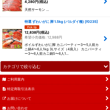
4,280
円
(税込)
天然サーモン …
特選 ずわいがに 脚 1.5kg (バルダイ種)
[
f0235
]
12,838
円
(税込)
希望小売価格
:
12,988
円
ボイルずわいがに脚 カニパーティー3〜5人前カ
ニ鍋4〜6人1kg 3Lサイズ（4肩入） カニパーティ
ー3〜6人前カニ鍋5〜6人1…
カテゴリで絞り込む
ご利用案内
冷凍かに脚
特定商取引法表示
カニ缶詰
お届けについて
CANNED缶詰
お問い合わせ