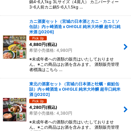
鍋4-6人1kg 3Lサイズ（4肩入） カニパーティー
3-6人前カニ鍋5-6人1.5kg …
カニ酒宴セット（宮城の日本酒とカニ・カニミソ
缶詰）内ヶ崎酒造 x OH!GLE 純米大吟醸 超辛口純
米酒
[
j0206
]
4,880
円
(税込)
希望小売価格
:
4,980
円
※未成年者への酒類の販売はいたしておりませ
ん。※この商品はお酒を含みます。 酒類販売管理
者標識はこちら …
東北の酒宴セット（宮城の日本酒と牡蠣・銀鮭缶
詰）内ヶ崎酒造 x OH!GLE 純米大吟醸 超辛口純米
酒
[
j0202
]
4,280
円
(税込)
希望小売価格
:
4,380
円
※未成年者への酒類の販売はいたしておりませ
ん。※この商品はお酒を含みます。 酒類販売管理