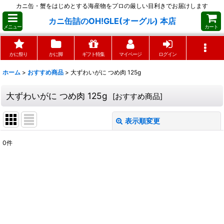
カニ缶・蟹をはじめとする海産物をプロの厳しい目利きでお届けします
カニ缶詰のOH!GLE(オーグル) 本店
メニュー
カート
かに祭り
かに脚
ギフト特集
マイページ
ログイン
ホーム
>
おすすめ商品
>
大ずわいがに つめ肉 125g
大ずわいがに つめ肉 125g
[
おすすめ商品
]
表示順変更
閉じる
0
件
表示数
:
並び順
:
絞り込む