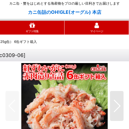
カニ缶・蟹をはじめとする海産物をプロの厳しい目利きでお届けします
カニ缶詰のOH!GLE(オーグル) 本店
ギフト特集
マイページ
25g缶） 6缶ギフト箱入
c0309-06
]