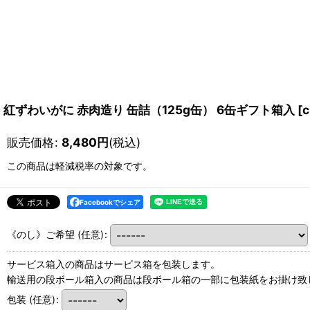
紅ずわいがに 赤肉造り 缶詰（125g缶） 6缶ギフト箱入
[
c
販売価格
:
8,480
円
(税込)
この商品は軽減税率の対象です。
Facebookでシェア
《のし》ご希望
(任意)
:
サービス箱入の商品はサービス箱を包装します。
輸送用の段ボール箱入の商品は段ボール箱の一部に包装紙をお掛け致
包装
(任意)
: