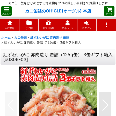
カニ缶・蟹をはじめとする海産物をプロの厳しい目利きでお届けします
カニ缶詰のOH!GLE(オーグル) 本店
メニュー
カート
かに祭り
かに脚
ギフト特集
マイページ
ログイン
ホーム
>
カニ缶詰
>
紅ずわいがに 赤肉造り 缶詰
>
紅ずわいがに 赤肉造り 缶詰（125g缶） 3缶ギフト箱入
紅ずわいがに 赤肉造り 缶詰（125g缶） 3缶ギフト箱入
[
c0309-03
]