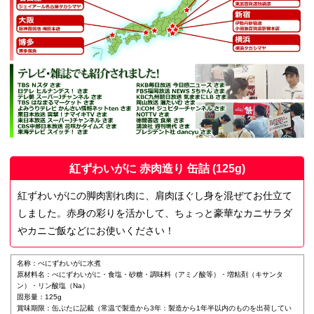
紅ずわいがに 赤肉造り 缶詰 (125g)
紅ずわいがにの脚肉割れ肉に、肩肉ほぐし身を混ぜてお仕立て
しました。赤身の彩りを活かして、ちょっと豪華なカニサラダ
やカニご飯などにお使いください！
名称：べにずわいがに水煮
原材料名：べにずわいがに・食塩・砂糖・調味料（アミノ酸等）・増粘剤（キサンタ
ン）・リン酸塩（Na）
固形量：125g
賞味期限：缶ぶたに記載（常温で製造から3年：製造から1年半以内のものを出荷してい