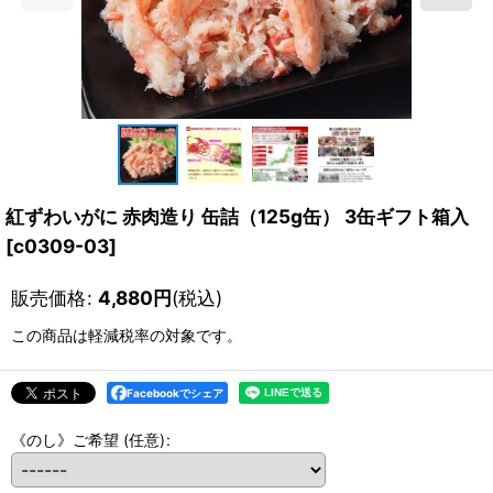
紅ずわいがに 赤肉造り 缶詰（125g缶） 3缶ギフト箱入
[
c0309-03
]
販売価格
:
4,880
円
(税込)
この商品は軽減税率の対象です。
Facebookでシェア
《のし》ご希望
(任意)
: