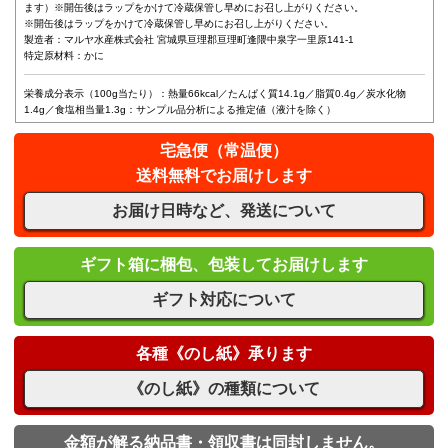
ます）※開缶後はラップをかけて冷蔵保管し早めにお召し上がりください。
※開缶後はラップをかけて冷蔵保管し早めにお召し上がりください。
製造者：マルヤ水産株式会社 宮城県亘理郡亘理町逢隈中泉字一里原141-1
特定原材料：かに
栄養成分表示（100g当たり）：熱量66kcal／たんぱく質14.1g／脂質0.4g／炭水化物
1.4g／食塩相当量1.3g：サンプル品分析による推定値（液汁を除く）
宅急便（常温便）
送料無料でお届けします
お届け日時など、発送について
ギフト箱に梱包、包装してお届けします
ギフト対応について
各種《のし紙》承ります
《のし紙》の種類について
金額が解る納品書・領収書は同封しません。