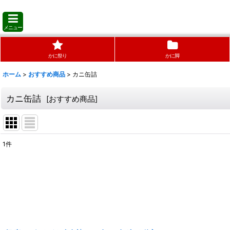
メニュー
かに祭り
かに脚
ホーム
>
おすすめ商品
>
カニ缶詰
カニ缶詰
[
おすすめ商品
]
1
件
サブカテゴリ
:
表示数
:
並び順
: