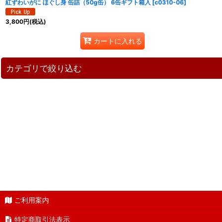
紅ずわいがに ほぐし身 缶詰（50g缶） 6缶ギフト箱入
[
c0310-06
]
3,800
円
(税込)
カートに入れる
カテゴリで絞り込む
カニ缶詰 (全商品)
カニ缶詰バラエティセット
たらばがに 棒肉詰 缶詰
たらばがに 腹肉 缶詰
たらばがに 脚肉（割れ肉）
ご利用案内
ブルーキングクラブ腹肉缶詰
特定商取引法表示