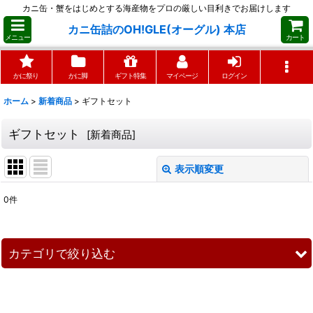
カニ缶・蟹をはじめとする海産物をプロの厳しい目利きでお届けします
カニ缶詰のOH!GLE(オーグル) 本店
メニュー
カート
かに祭り
かに脚
ギフト特集
マイページ
ログイン
ホーム
>
新着商品
>
ギフトセット
ギフトセット
[
新着商品
]
表示順変更
閉じる
0
件
サブカテゴリ
:
表示数
:
カテゴリで絞り込む
並び順
:
ギフトセット (全商品)