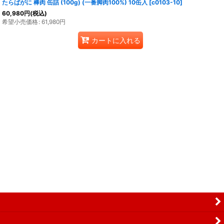
たらばがに 棒肉 缶詰 (100g) (一番脚肉100%) 10缶入
[
c0103-10
]
60,980
円
(税込)
希望小売価格
:
61,980
円
カートに入れる