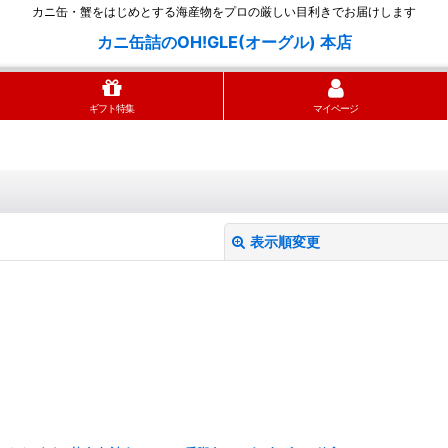
カニ缶・蟹をはじめとする海産物をプロの厳しい目利きでお届けします
カニ缶詰のOH!GLE(オーグル) 本店
ギフト特集
マイページ
表示順変更
絞り込む