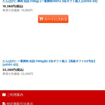
たらばがに 棒肉 缶詰 (100g) (一番脚肉100%) 3缶ギフト箱入
[
c0103-03
]
19,380
円
(税込)
希望小売価格
:
19,680
円
カートに入れる
たらばがに 一番脚肉 缶詰 (160g缶) 2缶ギフト箱入【高級ギフトC2号缶】
[
c0101-02
]
22,280
円
(税込)
希望小売価格
:
22,480
円
ご利用案内
特定商取引法表示