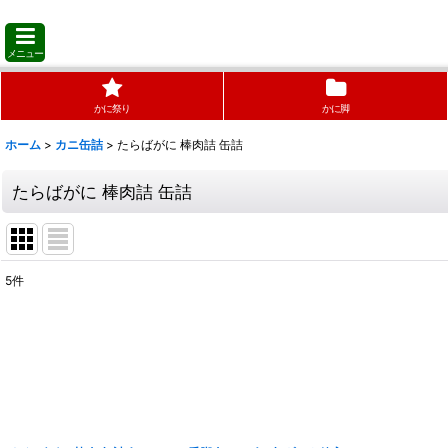
メニュー
かに祭り
かに脚
ホーム
>
カニ缶詰
>
たらばがに 棒肉詰 缶詰
たらばがに 棒肉詰 缶詰
5
件
表示数
:
並び順
: