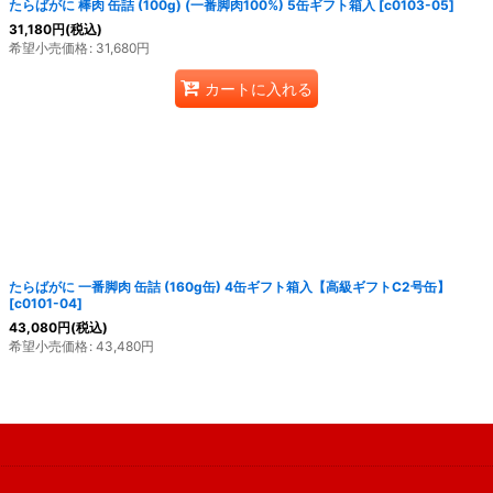
たらばがに 棒肉 缶詰 (100g) (一番脚肉100%) 5缶ギフト箱入
[
c0103-05
]
31,180
円
(税込)
希望小売価格
:
31,680
円
カートに入れる
たらばがに 一番脚肉 缶詰 (160g缶) 4缶ギフト箱入【高級ギフトC2号缶】
[
c0101-04
]
43,080
円
(税込)
希望小売価格
:
43,480
円