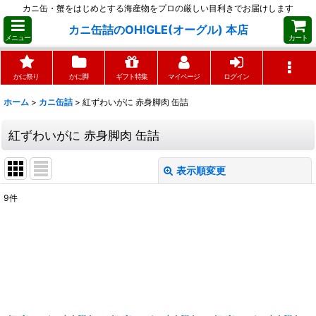
カニ缶・蟹をはじめとする海産物をプロの厳しい目利きでお届けします
カニ缶詰のOH!GLE(オーグル) 本店
メニュー
カート
かに祭り
かに脚
ギフト特集
マイページ
ログイン
ホーム
>
カニ缶詰
>
紅ずわいがに 赤身脚肉 缶詰
紅ずわいがに 赤身脚肉 缶詰
表示順変更
閉じる
9
件
表示数
:
並び順
:
絞り込む