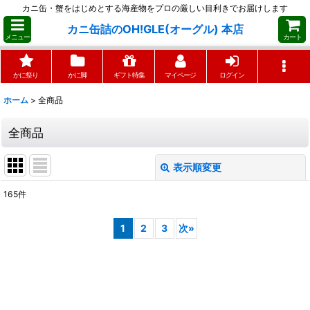
カニ缶・蟹をはじめとする海産物をプロの厳しい目利きでお届けします
カニ缶詰のOH!GLE(オーグル) 本店
メニュー
カート
かに祭り
かに脚
ギフト特集
マイページ
ログイン
ホーム
>
全商品
全商品
表示順変更
閉じる
165
件
表示数
:
1
2
3
次
»
並び順
:
絞り込む