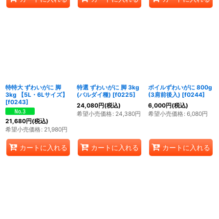
特特大 ずわいがに 脚
特選 ずわいがに 脚 3kg
ボイルずわいがに 800g
3kg 【5L・6Lサイズ】
(バルダイ種)
[
f0225
]
(3肩前後入)
[
f0244
]
[
f0243
]
24,080
円
(税込)
6,000
円
(税込)
希望小売価格
:
24,380
円
希望小売価格
:
6,080
円
21,680
円
(税込)
希望小売価格
:
21,980
円
カートに入れる
カートに入れる
カートに入れる