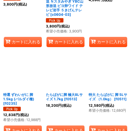
送 Ｎスタみやぎ YBC山
3,800
円
(税込)
形放送 ピヨ卵ワイド テ
レビ岩手 ５きげんテレ
ビ
[
c0604-03
]
3,800
円
(税込)
希望小売価格
:
3,900
円
カートに入れる
カートに入れる
カートに入れる
特選 ずわいがに 脚
たらばがに脚 極大8Lサ
特大 たらばがに 脚 5Lサ
1.5kg (バルダイ種)
イズ 1.7kg
[
f0513
]
イズ （1.0kg）
[
f0511
]
[
f0235
]
18,200
円
(税込)
12,580
円
(税込)
希望小売価格
:
12,680
円
12,838
円
(税込)
希望小売価格
:
12,988
円
カートに入れる
カートに入れる
カートに入れる