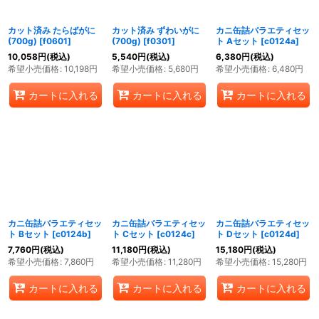
カット済み たらばがに
カット済み ずわいがに
カニ缶詰バラエティセッ
(700g)
[
f0601
]
(700g)
[
f0301
]
ト Aセット
[
c0124a
]
10,058
円
(税込)
5,540
円
(税込)
6,380
円
(税込)
希望小売価格
:
10,198
円
希望小売価格
:
5,680
円
希望小売価格
:
6,480
円
カートに入れる
カートに入れる
カートに入れる
カニ缶詰バラエティセッ
カニ缶詰バラエティセッ
カニ缶詰バラエティセッ
ト Bセット
[
c0124b
]
ト Cセット
[
c0124c
]
ト Dセット
[
c0124d
]
7,760
円
(税込)
11,180
円
(税込)
15,180
円
(税込)
希望小売価格
:
7,860
円
希望小売価格
:
11,280
円
希望小売価格
:
15,280
円
カートに入れる
カートに入れる
カートに入れる