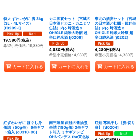
特大 ずわいがに 脚 3kg
カニ酒宴セット（宮城の
東北の酒宴セット（宮城
(3L・4Lサイズ)
日本酒とカニ・カニミソ
の日本酒と牡蠣・銀鮭缶
[
f0209-l
]
缶詰）内ヶ崎酒造 x
詰）内ヶ崎酒造 x
OH!GLE 純米大吟醸 超
OH!GLE 純米大吟醸 超
辛口純米酒
[
j0206
]
辛口純米酒
[
j0202
]
19,580
円
(税込)
希望小売価格
:
19,880
円
4,880
円
(税込)
4,280
円
(税込)
希望小売価格
:
4,980
円
希望小売価格
:
4,380
円
カートに入れる
カートに入れる
カートに入れる
紅ずわいがに ほぐし身
南三陸産 銀鮭の醤油煮
紅鮭 寒風干し 【姿 切り
缶詰（50g缶） 6缶ギフ
缶詰 (180g缶) 3缶ギフ
身】
[
d0204
]
ト箱入
[
c0310-06
]
ト箱入 ミヤギテレビ
OH!バンデス tbc東北放
4,280
円
(税込)