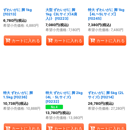
ずわいがに 脚 1kg
大型 ずわいがに 脚
特大 ずわいがに 脚 1kg
[
f0213
]
1kg《3Lサイズ(4肩
【4L〜5Lサイズ】
入)》
[
f0223
]
[
f0245
]
6,780
円
(税込)
7,080
円
(税込)
7,380
円
(税込)
希望小売価格
:
6,880
円
希望小売価格
:
7,180
円
希望小売価格
:
7,480
円
カートに入れる
カートに入れる
カートに入れる
特大 ずわいがに 脚
特大 ずわいがに 脚 2kg
ずわいがに 脚 5kg (2L
1.5kg
[
f0236
]
(4L・5Lサイズ)
サイズ)
[
f0214
]
[
f0232
]
10,738
円
(税込)
26,780
円
(税込)
希望小売価格
:
10,888
円
希望小売価格
:
27,280
円
13,780
円
(税込)
希望小売価格
:
13,980
円
カートに入れる
カートに入れる
カートに入れる