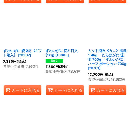
ずわいがに 姿 2尾《ギフ
ずわいがに 切れ目入
カット済み《カニ》福袋
ト箱入》
[
f0237
]
(1kg)
[
f0305
]
1.4kg ・たらばがに 笹
切 700g ・ずわいがに
7,880
円
(税込)
ハーフ ポーション 700g
希望小売価格
:
7,980
円
7,880
円
(税込)
[
f0701
]
希望小売価格
:
7,980
円
13,700
円
(税込)
希望小売価格
:
13,980
円
カートに入れる
カートに入れる
カートに入れる