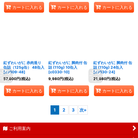
カートに入れる
カートに入れる
カートに入れる
紅ずわいがに 赤肉造り
紅ずわいがに 脚肉付 缶
紅ずわいがに 脚肉付 缶
缶詰（125g缶） 48缶入
詰 (110g) 10缶入
詰 (110g) 24缶入
[
c0309-48
]
[
c0330-10
]
[
c0330-24
]
57,800
円
(税込)
9,980
円
(税込)
21,980
円
(税込)
カートに入れる
カートに入れる
カートに入れる
1
2
3
次
»
ご利用案内